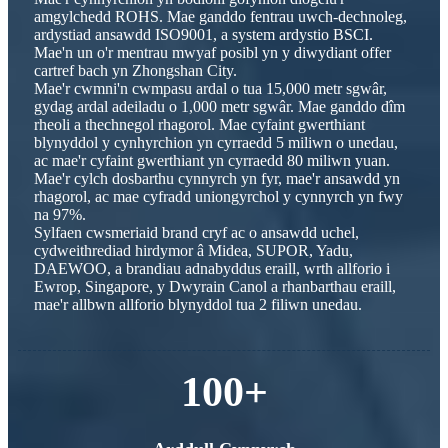
amgylchedd ROHS. Mae ganddo fentrau uwch-dechnoleg,
ardystiad ansawdd ISO9001, a system ardystio BSCI.
Mae'n un o'r mentrau mwyaf posibl yn y diwydiant offer
cartref bach yn Zhongshan City.
Mae'r cwmni'n cwmpasu ardal o tua 15,000 metr sgwâr,
gydag ardal adeiladu o 1,000 metr sgwâr. Mae ganddo dîm
rheoli a thechnegol rhagorol. Mae cyfaint gwerthiant
blynyddol y cynhyrchion yn cyrraedd 5 miliwn o unedau,
ac mae'r cyfaint gwerthiant yn cyrraedd 80 miliwn yuan.
Mae'r cylch dosbarthu cynnyrch yn fyr, mae'r ansawdd yn
rhagorol, ac mae cyfradd uniongyrchol y cynnyrch yn fwy
na 97%.
Sylfaen cwsmeriaid brand cryf ac o ansawdd uchel,
cydweithrediad hirdymor â Midea, SUPOR, Yadu,
DAEWOO, a brandiau adnabyddus eraill, wrth allforio i
Ewrop, Singapore, y Dwyrain Canol a rhanbarthau eraill,
mae'r allbwn allforio blynyddol tua 2 filiwn unedau.
100
+