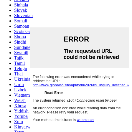
Sinhala
Slovak
Slovenian
Somali
Samoan
Scots Gaelic
Shona
Sindhi
Sundanese
Swahili
Tajik
Tamil
Telugu
Thai
Ukrainian
Urdu
Uzbek
Vietnamese
Welsh
Xhosa
Yiddish
Yoruba
Zulu
Kinyarwanda