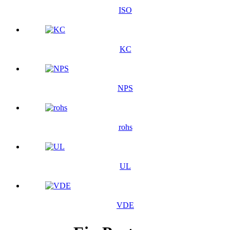
ISO
KC
NPS
rohs
UL
VDE