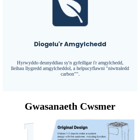
Diogelu'r Amgylchedd
Hyrwyddo deunyddiau sy'n gyfeillgar i'r amgylchedd,
lleihau llygredd amgylcheddol, a helpu
cyflawni "niwtraledd
carbon"".
Gwasanaeth Cwsmer