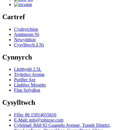
Cartref
Cynhyrchion
Amdanom Ni
Newyddion
Cysylltwch â Ni
Cynnyrch
Lleithydd 2.5L
Tryledwr Aroma
Purifier Aer
Lladdwr Mosgito
Ffan Sefydlog
Cysylltwch
Ffôn: 86 15914655616
E-Mail: info@zsbizoe.com
Cyfeiriad: Rhif 82 Guangfu Avenue, Tongle District,