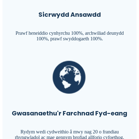
Sicrwydd Ansawdd
Prawf heneiddio cynhyrchu 100%, archwiliad deunydd
100%, prawf swyddogaeth 100%.
Gwasanaethu'r Farchnad Fyd-eang
Rydym wedi cydweithio â mwy nag 20 o frandiau
rhyngwladol ac mae gennym brofiad allforio cyfoethog.