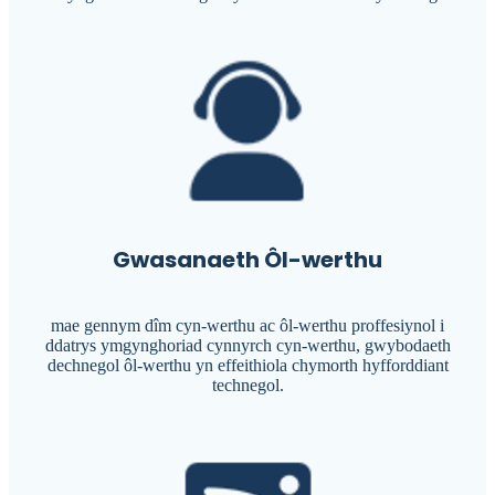
Gwasanaeth Ôl-werthu
mae gennym dîm cyn-werthu ac ôl-werthu proffesiynol i
ddatrys ymgynghoriad cynnyrch cyn-werthu, gwybodaeth
dechnegol ôl-werthu yn effeithiol
a chymorth hyfforddiant
technegol.