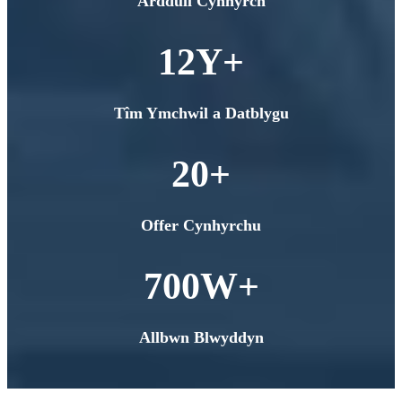
Arddull Cynnyrch
12
Y+
Tîm Ymchwil a Datblygu
20
+
Offer Cynhyrchu
700
W+
Allbwn Blwyddyn