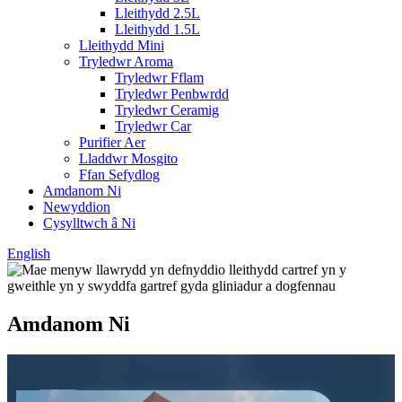
Lleithydd 2.5L
Lleithydd 1.5L
Lleithydd Mini
Tryledwr Aroma
Tryledwr Fflam
Tryledwr Penbwrdd
Tryledwr Ceramig
Tryledwr Car
Purifier Aer
Lladdwr Mosgito
Ffan Sefydlog
Amdanom Ni
Newyddion
Cysylltwch â Ni
English
Amdanom Ni