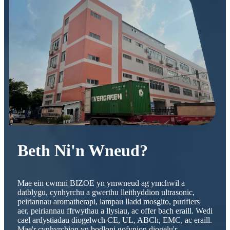
Beth Ni'n Wneud?
Mae ein cwmni BIZOE yn ymwneud ag ymchwil a
datblygu, cynhyrchu a gwerthu lleithyddion ultrasonic,
peiriannau aromatherapi, lampau lladd mosgito, purifiers
aer, peiriannau ffrwythau a llysiau, ac offer bach eraill. Wedi
cael ardystiadau diogelwch CE, UL, ABCh, EMC, ac eraill.
Mae'r cynhyrchion yn bodloni gofynion diogelu'r