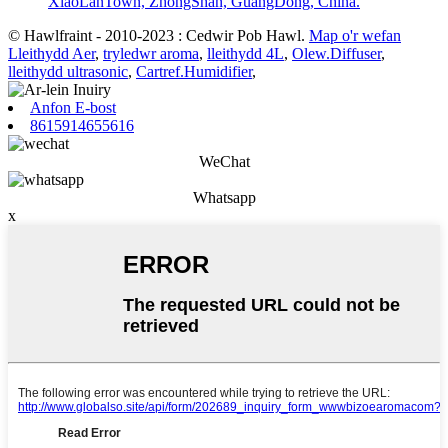
XiaoLanTown, ZhongShan, GuangDong, China.
© Hawlfraint - 2010-2023 : Cedwir Pob Hawl.
Map o'r wefan
Lleithydd Aer
,
tryledwr aroma
,
lleithydd 4L
,
Olew.Diffuser
,
lleithydd ultrasonic
,
Cartref.Humidifier
,
Anfon E-bost
8615914655616
WeChat
Whatsapp
x