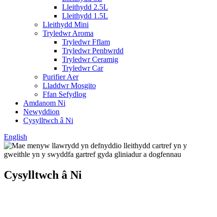
Lleithydd 2.5L
Lleithydd 1.5L
Lleithydd Mini
Tryledwr Aroma
Tryledwr Fflam
Tryledwr Penbwrdd
Tryledwr Ceramig
Tryledwr Car
Purifier Aer
Lladdwr Mosgito
Ffan Sefydlog
Amdanom Ni
Newyddion
Cysylltwch â Ni
English
Cysylltwch â Ni