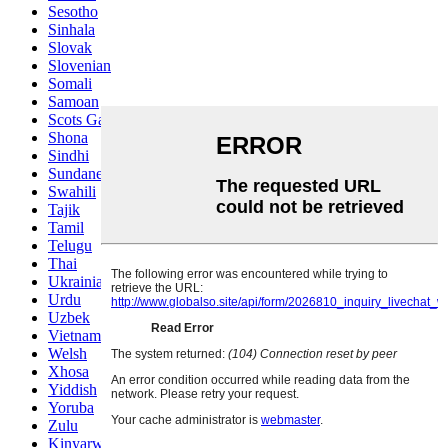
Sesotho
Sinhala
Slovak
Slovenian
Somali
Samoan
Scots Gaelic
Shona
Sindhi
Sundanese
Swahili
Tajik
Tamil
Telugu
Thai
Ukrainian
Urdu
Uzbek
Vietnamese
Welsh
Xhosa
Yiddish
Yoruba
Zulu
Kinyarwanda