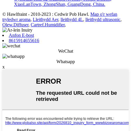
XiaoLanTown, ZhongShan, GuangDong, China.
© Hawlfraint - 2010-2023 : Cedwir Pob Hawl.
Map o'r wefan
tryledwr aroma
,
Lleithydd Aer
,
lleithydd 4L
,
lleithydd ultrasonic
,
Olew.Diffuser
,
Cartref.Humidifier
,
Anfon E-bost
8615914655616
WeChat
Whatsapp
x