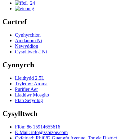
Cartref
Cynhyrchion
Amdanom Ni
Newyddion
Cysylltwch â Ni
Cynnyrch
Lleithydd 2.5L
Tryledwr Aroma
Purifier Aer
Lladdwr Mosgito
Ffan Sefydlog
Cysylltwch
Ffôn: 86 15914655616
E-Mail: info@zsbizoe.com
Cyfeiriad: Rhif 82 Guangfu Avenue, Tongle District,