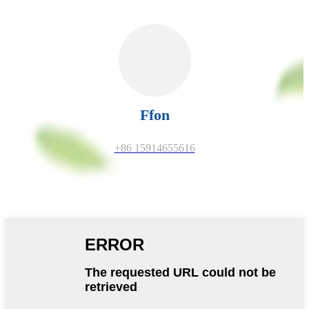
Ffon
+86 15914655616