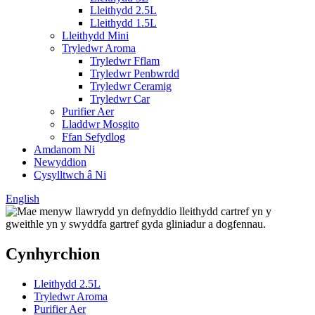
Lleithydd 2.5L
Lleithydd 1.5L
Lleithydd Mini
Tryledwr Aroma
Tryledwr Fflam
Tryledwr Penbwrdd
Tryledwr Ceramig
Tryledwr Car
Purifier Aer
Lladdwr Mosgito
Ffan Sefydlog
Amdanom Ni
Newyddion
Cysylltwch â Ni
English
Cynhyrchion
Lleithydd 2.5L
Tryledwr Aroma
Purifier Aer