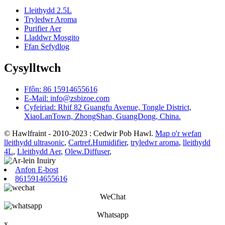
Lleithydd 2.5L
Tryledwr Aroma
Purifier Aer
Lladdwr Mosgito
Ffan Sefydlog
Cysylltwch
Ffôn: 86 15914655616
E-Mail: info@zsbizoe.com
Cyfeiriad: Rhif 82 Guangfu Avenue, Tongle District,
XiaoLanTown, ZhongShan, GuangDong, China.
© Hawlfraint - 2010-2023 : Cedwir Pob Hawl.
Map o'r wefan
lleithydd ultrasonic
,
Cartref.Humidifier
,
tryledwr aroma
,
lleithydd
4L
,
Lleithydd Aer
,
Olew.Diffuser
,
Anfon E-bost
8615914655616
WeChat
Whatsapp
x