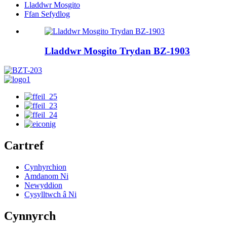
Lladdwr Mosgito
Ffan Sefydlog
Lladdwr Mosgito Trydan BZ-1903
Cartref
Cynhyrchion
Amdanom Ni
Newyddion
Cysylltwch â Ni
Cynnyrch