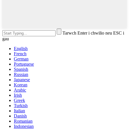
Tarwch Enter i chwilio neu ESC i
gau
English
French
German
Portuguese
Spanish
Russian
Japanese
Korean
Arabic
Irish
Greek
Turkish
Italian
Danish
Romanian
Indonesian